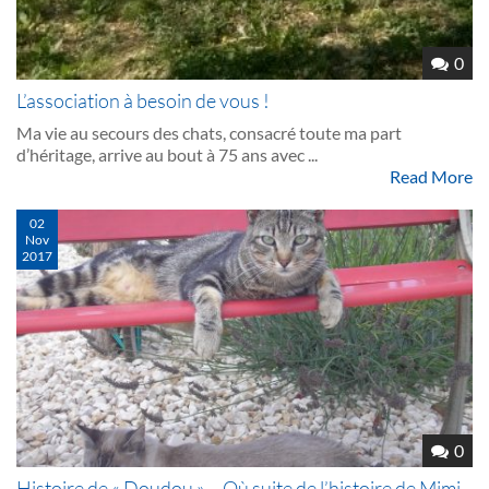
0
L’association à besoin de vous !
Ma vie au secours des chats, consacré toute ma part
d’héritage, arrive au bout à 75 ans avec ...
Read More
02
Nov
2017
0
Histoire de « Doudou » – Où suite de l’histoire de Mimi