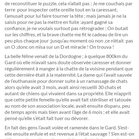
de reconstituer le puzzle, cela n’allait pas ; Je me couchais par
terre pour inspecter cette oreille tout en la caressant,
l’amusait pour lui faire tourner la tête ; mais jamais je ne la
saisis pour ne pas la mettre en fuite :ayant gagné sa
confiance, je ne voulais surtout pas rétrograder ; On butait
sur les chiffres, et la brave chatte me fit le cadeau de lire un
peu plus chaque jour ;jusqu’au moment où non ,ce n’était pas
un O ;donc on misa sur un D et miracle ! On trouva !
La belle féline venait de la Dordogne ; à quelque 800km du
Gard où elle m’avait sans doute observée caresser et donner
régulièrement à manger à la chatte de la voisine pendant que
cette dernière était à la maternité. La dame qui l’avait sauvée
de l’euthanasie pour donner suite à un ramassage de chats
alors qu’elle avait 3 mois, avait ainsi recueilli 30 chats et
autant de chiens qui vivaient dans sa propriété. Elle m’apprit
que cette petite femelle qu’elle avait fait stériliser et tatouée
au nom de son association locale, avait ensuite disparu, peu
de temps après mais bien avant l’âge de 6 mois ; et elle avait
pensé qu’elle s’était fait tuer ou dévorer.
En fait des gens l’avait volée et ramenée dans le Gard. S’est-
elle ensuite enfuie et est revenue à l’état sauvage ? S’en est-on