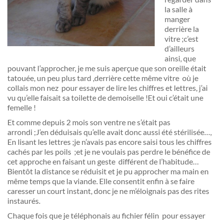
la salle à
manger
derrière la
vitre ;c’est
d’ailleurs
ainsi, que
pouvant l’approcher, je me suis aperçue que son oreille était
tatouée, un peu plus tard ,derrière cette même vitre où je
collais mon nez pour essayer de lire les chiffres et lettres, j’ai
vu qu’elle faisait sa toilette de demoiselle !Et oui c’était une
femelle !
Et comme depuis 2 mois son ventre ne s’était pas
arrondi ;J’en déduisais qu’elle avait donc aussi été stérilisée…,
En lisant les lettres ;je n’avais pas encore saisi tous les chiffres
cachés par les poils ;et je ne voulais pas perdre le bénéfice de
cet approche en faisant un geste différent de l’habitude…
Bientôt la distance se réduisit et je pu approcher ma main en
même temps que la viande. Elle consentit enfin à se faire
caresser un court instant, donc je ne m’éloignais pas des rites
instaurés.
Chaque fois que je téléphonais au fichier félin pour essayer