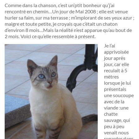
Comme dans la chanson, c’est un’ptit bonheur qu’j’ai
rencontré en chemin…Un jour de Mai 2008 ; elle est venue
hurler sa faim, sur ma terrasse ; m’implorant de ses yeux azur ;
maigre et toute petite, je croyais que c’était un chaton
d’environ 8 mois…Mais la réalité n’est apparue qu’au bout de
2 mois. Voici ce qu’elle ressemble à présent.
Je l’ai
apprivoisée
jour après
jour, car elle
reculait à 5
mètres
lorsque je lui
présentais
une soucoupe
avec de la
viande :une
chatte
sauvage, qui
peu à peu
venait nous
regarder dans