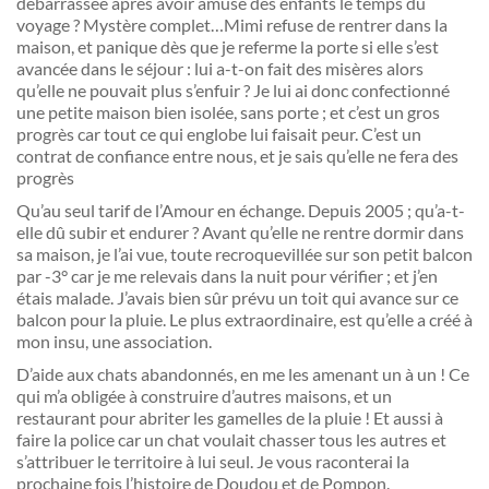
débarrassée après avoir amusé des enfants le temps du
voyage ? Mystère complet…Mimi refuse de rentrer dans la
maison, et panique dès que je referme la porte si elle s’est
avancée dans le séjour : lui a-t-on fait des misères alors
qu’elle ne pouvait plus s’enfuir ? Je lui ai donc confectionné
une petite maison bien isolée, sans porte ; et c’est un gros
progrès car tout ce qui englobe lui faisait peur. C’est un
contrat de confiance entre nous, et je sais qu’elle ne fera des
progrès
Qu’au seul tarif de l’Amour en échange. Depuis 2005 ; qu’a-t-
elle dû subir et endurer ? Avant qu’elle ne rentre dormir dans
sa maison, je l’ai vue, toute recroquevillée sur son petit balcon
par -3° car je me relevais dans la nuit pour vérifier ; et j’en
étais malade. J’avais bien sûr prévu un toit qui avance sur ce
balcon pour la pluie. Le plus extraordinaire, est qu’elle a créé à
mon insu, une association.
D’aide aux chats abandonnés, en me les amenant un à un ! Ce
qui m’a obligée à construire d’autres maisons, et un
restaurant pour abriter les gamelles de la pluie ! Et aussi à
faire la police car un chat voulait chasser tous les autres et
s’attribuer le territoire à lui seul. Je vous raconterai la
prochaine fois l’histoire de Doudou et de Pompon.