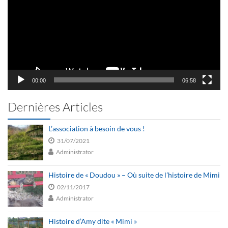
00:00
06:58
Dernières Articles
L’association à besoin de vous !
31/07/2021
Administrator
Histoire de « Doudou » – Où suite de l’histoire de Mimi
02/11/2017
Administrator
Histoire d’Amy dite « Mimi »