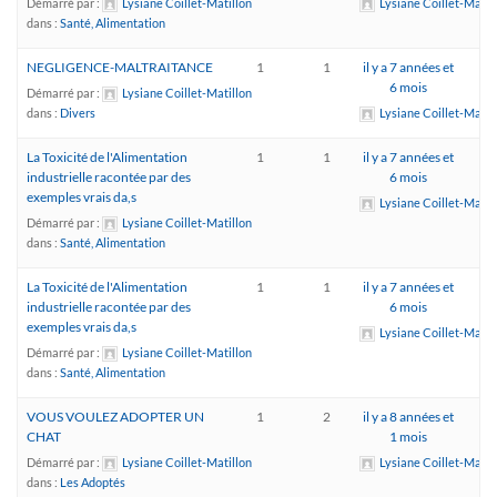
Démarré par :
Lysiane Coillet-Matillon
Lysiane Coillet-Matil
dans :
Santé, Alimentation
NEGLIGENCE-MALTRAITANCE
1
1
il y a 7 années et
6 mois
Démarré par :
Lysiane Coillet-Matillon
dans :
Divers
Lysiane Coillet-Matil
La Toxicité de l'Alimentation
1
1
il y a 7 années et
industrielle racontée par des
6 mois
exemples vrais da,s
Lysiane Coillet-Matil
Démarré par :
Lysiane Coillet-Matillon
dans :
Santé, Alimentation
La Toxicité de l'Alimentation
1
1
il y a 7 années et
industrielle racontée par des
6 mois
exemples vrais da,s
Lysiane Coillet-Matil
Démarré par :
Lysiane Coillet-Matillon
dans :
Santé, Alimentation
VOUS VOULEZ ADOPTER UN
1
2
il y a 8 années et
CHAT
1 mois
Démarré par :
Lysiane Coillet-Matillon
Lysiane Coillet-Matil
dans :
Les Adoptés