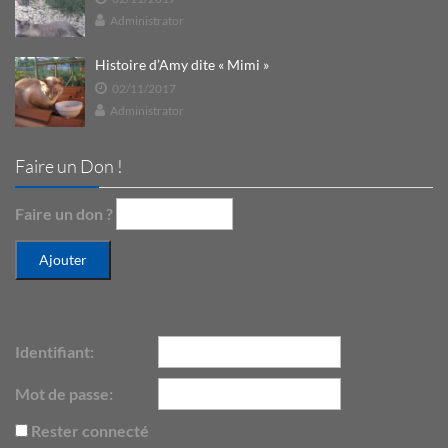
Administrator
Histoire d’Amy dite « Mimi »
02/11/2017
Administrator
Faire un Don !
Faire un don ?
Identifiant:
Mot de passe:
Rester connecté