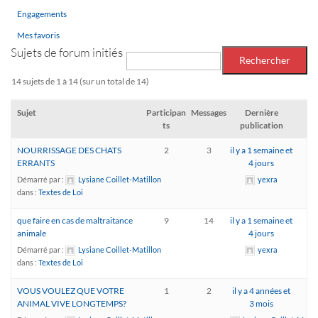
Engagements
Mes favoris
Sujets de forum initiés
14 sujets de 1 à 14 (sur un total de 14)
Sujet
Participan
Messages
Dernière
ts
publication
NOURRISSAGE DES CHATS
2
3
il y a 1 semaine et
ERRANTS
4 jours
Démarré par :
Lysiane Coillet-Matillon
yexra
dans :
Textes de Loi
que faire en cas de maltraitance
9
14
il y a 1 semaine et
animale
4 jours
Démarré par :
Lysiane Coillet-Matillon
yexra
dans :
Textes de Loi
VOUS VOULEZ QUE VOTRE
1
2
il y a 4 années et
ANIMAL VIVE LONGTEMPS?
3 mois