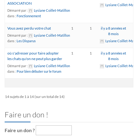
ASSOCIATION
Lysiane Coillet-Matil
Démarré par :
Lysiane Coillet-Matillon
dans :
Fonctionnement
Vous avez perdu votre chat
1
1
il y a 8 années et
8 mois
Démarré par :
Lysiane Coillet-Matillon
dans :
Les Disparus
Lysiane Coillet-Matil
où s'adresser pour faire adopter
1
1
il y a 8 années et
les chats qu'on ne peut plus garder
8 mois
Démarré par :
Lysiane Coillet-Matillon
Lysiane Coillet-Matil
dans :
Pour bien débuter sur le forum
14 sujets de 1 à 14 (sur un total de 14)
Faire un don !
Faire un don ?