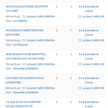
VOUS VOULEZ FAIRE ADOPTER
1
1
il y a 8 années et
UN CHAT
1 mois
Démarré par :
Lysiane Coillet-Matillon
Lysiane Coillet-Matil
dans :
Les Adoptés
POURQUOI FAIRE TATOUER
1
7
il y a 8 années et
SON CHAT
1 mois
Démarré par :
Lysiane Coillet-Matillon
Lysiane Coillet-Matil
dans :
Les Disparus
AGE REQUIS POUR ADOPTER
1
1
il y a 8 années et
UN CHATON OU JEUNE CHAT
1 mois
Démarré par :
Lysiane Coillet-Matillon
Lysiane Coillet-Matil
dans :
Demandes d’adoption
UN CHAT OU CHATON VOUS
1
1
il y a 8 années et
INTERESSE?
1 mois
Démarré par :
Lysiane Coillet-Matillon
Lysiane Coillet-Matil
dans :
Demandes d’adoption
CE QUI A ETE UN STARTER
1
1
il y a 8 années et
POUR CREER CETTE
1 mois